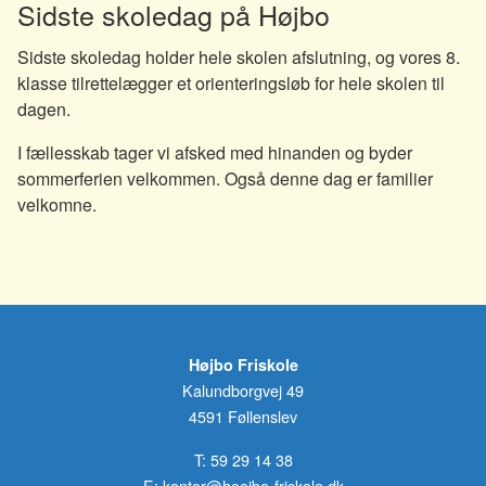
Sidste skoledag på Højbo
Sidste skoledag holder hele skolen afslutning, og vores 8.
klasse tilrettelægger et orienteringsløb for hele skolen til
dagen.
I fællesskab tager vi afsked med hinanden og byder
sommerferien velkommen. Også denne dag er familier
velkomne.
Højbo Friskole
Kalundborgvej 49
4591 Føllenslev
T:
59 29 14 38
E:
kontor@hoejbo-friskole.dk