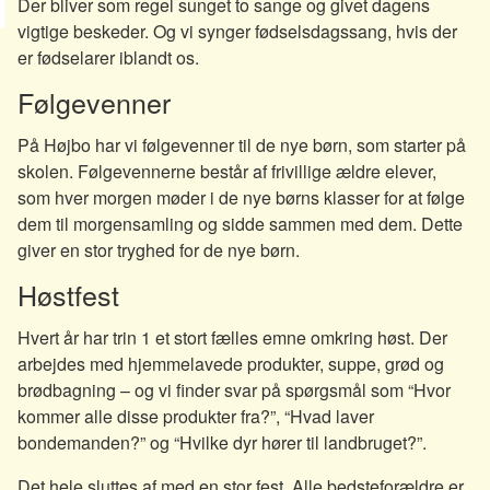
Der bliver som regel sunget to sange og givet dagens
vigtige beskeder. Og vi synger fødselsdagssang, hvis der
er fødselarer iblandt os.
Følgevenner
På Højbo har vi følgevenner til de nye børn, som starter på
skolen. Følgevennerne består af frivillige ældre elever,
som hver morgen møder i de nye børns klasser for at følge
dem til morgensamling og sidde sammen med dem. Dette
giver en stor tryghed for de nye børn.
Høstfest
Hvert år har trin 1 et stort fælles emne omkring høst. Der
arbejdes med hjemmelavede produkter, suppe, grød og
brødbagning – og vi finder svar på spørgsmål som “Hvor
kommer alle disse produkter fra?”, “Hvad laver
bondemanden?” og “Hvilke dyr hører til landbruget?”.
Det hele sluttes af med en stor fest. Alle bedsteforældre er