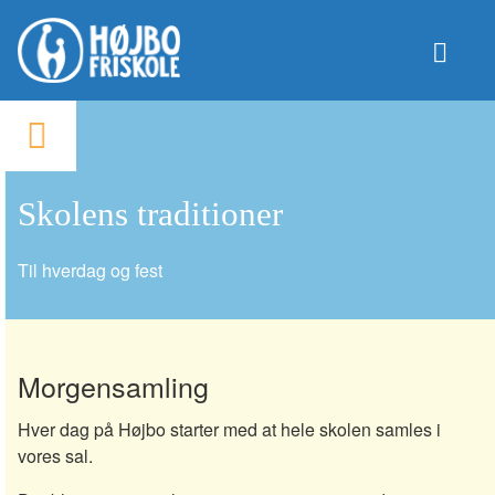
Højbo
Friskole
Skolens
traditioner
Undervisning
Skoleliv
Skolens traditioner
Om Højbo
Ny Elev
Til hverdag og fest
PersonaleIntra
ForældreIntra
ElevIntra
Kontakt
Facebook
Morgensamling
Hver dag på Højbo starter med at hele skolen samles i
vores sal.