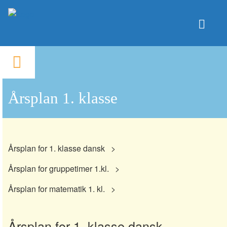
Højbo
Friskole
Årsplan
1.
Undervisning
Skoleliv
klasse
Årsplan 1. klasse
Om Højbo
Ny Elev
PersonaleIntra
ForældreIntra
ElevIntra
Kontakt
Årsplan for 1. klasse dansk
Facebook
Årsplan for gruppetimer 1.kl.
Årsplan for matematik 1. kl.
Årsplan for 1. klasse dansk